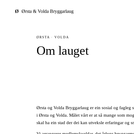
Ø
Ørsta & Volda Bryggarlaug
ØRSTA · VOLDA
Om lauget
Ørsta og Volda Bryggarlaug er ein sosial og fagleg
i Ørsta og Volda. Målet vårt er at så mange som mogl
skal ha ein stad der dei kan utveksle erfaringar og 
Vi arrangerer medlemskveldar, det årlege bryggarme