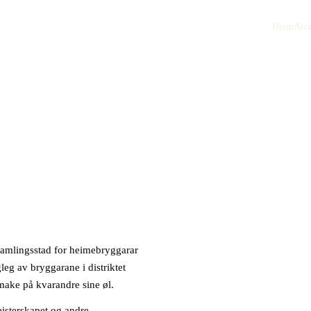
Heim
Arr
 samlingsstad for heimebryggarar
eg av bryggarane i distriktet
smake på kvarandre sine øl.
isterskapet og andre