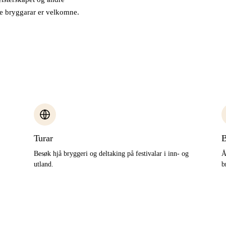
rne bryggarar er velkomne.
Turar
B
Besøk hjå bryggeri og deltaking på festivalar i inn- og
Å
utland.
b