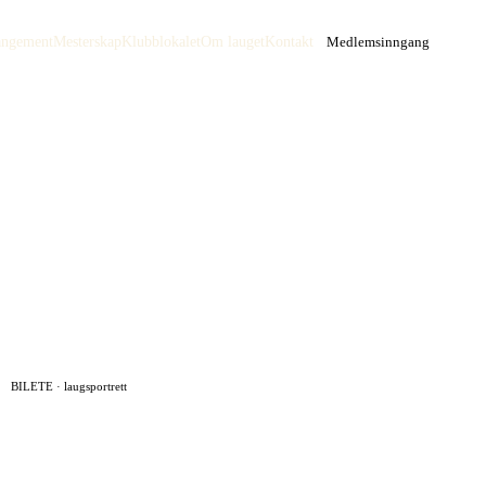
angement
Mesterskap
Klubblokalet
Om lauget
Kontakt
Medlemsinngang
BILETE · laugsportrett